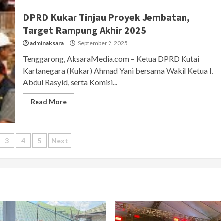
DPRD Kukar Tinjau Proyek Jembatan,
Target Rampung Akhir 2025
adminaksara
September 2, 2025
Tenggarong, AksaraMedia.com – Ketua DPRD Kutai
Kartanegara (Kukar) Ahmad Yani bersama Wakil Ketua I,
Abdul Rasyid, serta Komisi...
Read More
s
3
4
5
Next
nation