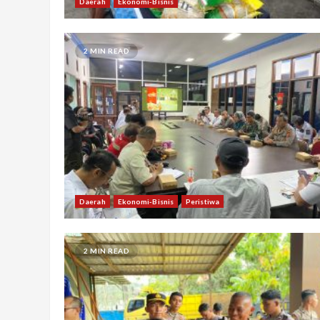
Daerah
Ekonomi-Bisnis
2 MIN READ
Daerah
Ekonomi-Bisnis
Peristiwa
2 MIN READ