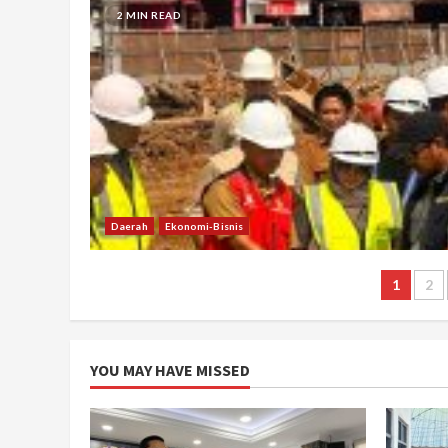
2 MIN READ
Daerah
Ekonomi-Bisnis
Post
1
2
pagi
YOU MAY HAVE MISSED