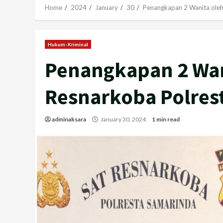
Home
2024
January
30
Penangkapan 2 Wanita oleh
Hukum-Kriminal
Penangkapan 2 Wan
Resnarkoba Polres
adminaksara
January 30, 2024
1 min read