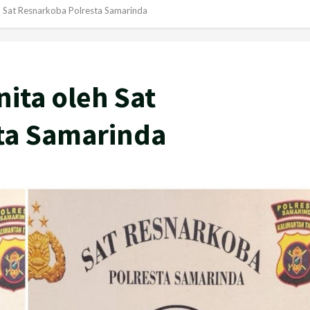
 Sat Resnarkoba Polresta Samarinda
ita oleh Sat
ta Samarinda