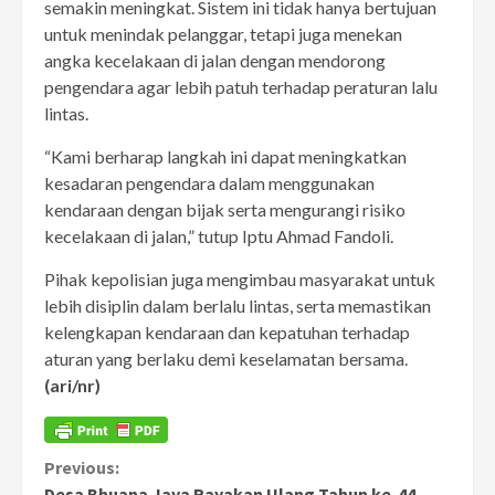
semakin meningkat. Sistem ini tidak hanya bertujuan
untuk menindak pelanggar, tetapi juga menekan
angka kecelakaan di jalan dengan mendorong
pengendara agar lebih patuh terhadap peraturan lalu
lintas.
“Kami berharap langkah ini dapat meningkatkan
kesadaran pengendara dalam menggunakan
kendaraan dengan bijak serta mengurangi risiko
kecelakaan di jalan,” tutup Iptu Ahmad Fandoli.
Pihak kepolisian juga mengimbau masyarakat untuk
lebih disiplin dalam berlalu lintas, serta memastikan
kelengkapan kendaraan dan kepatuhan terhadap
aturan yang berlaku demi keselamatan bersama.
(ari/nr)
Continue
Previous:
Desa Bhuana Jaya Rayakan Ulang Tahun ke-44