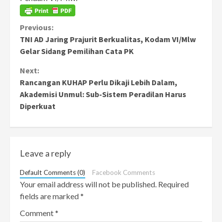
Continue
Previous:
TNI AD Jaring Prajurit Berkualitas, Kodam VI/Mlw
Reading
Gelar Sidang Pemilihan Cata PK
Next:
Rancangan KUHAP Perlu Dikaji Lebih Dalam,
Akademisi Unmul: Sub-Sistem Peradilan Harus
Diperkuat
Leave a reply
Default Comments (0)
Facebook Comments
Your email address will not be published.
Required
fields are marked
*
Comment
*