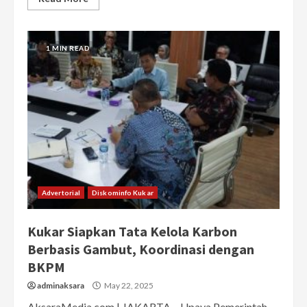
1 MIN READ
Advertorial
Diskominfo Kukar
Kukar Siapkan Tata Kelola Karbon
Berbasis Gambut, Koordinasi dengan
BKPM
adminaksara
May 22, 2025
AksaraMedia.com | JAKARTA – Upaya Pemerintah