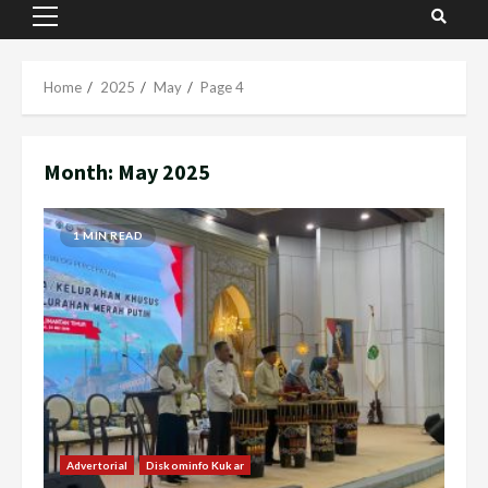
Primary
Menu
Home
2025
May
Page 4
Month:
May 2025
1 MIN READ
Advertorial
Diskominfo Kukar