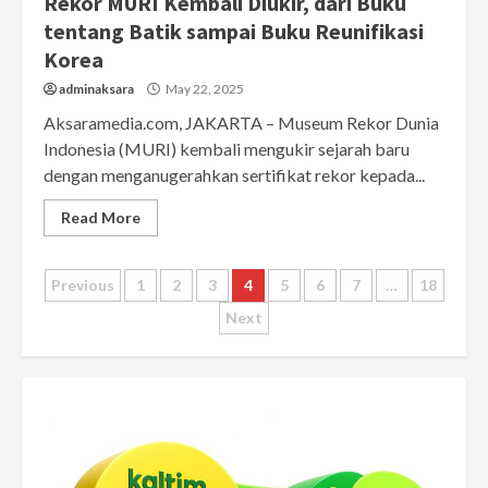
Rekor MURI Kembali Diukir, dari Buku
tentang Batik sampai Buku Reunifikasi
Korea
adminaksara
May 22, 2025
Aksaramedia.com, JAKARTA – Museum Rekor Dunia
Indonesia (MURI) kembali mengukir sejarah baru
dengan menganugerahkan sertifikat rekor kepada...
Read More
Posts
Previous
1
2
3
4
5
6
7
…
18
Next
pagination