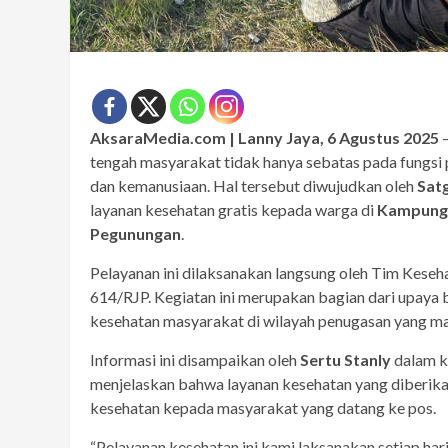
AksaraMedia.com | Lanny Jaya, 6 Agustus 2025
—
tengah masyarakat tidak hanya sebatas pada fungsi 
dan kemanusiaan. Hal tersebut diwujudkan oleh
Satg
layanan kesehatan gratis kepada warga di
Kampung 
Pegunungan
.
Pelayanan ini dilaksanakan langsung oleh Tim Kes
614/RJP. Kegiatan ini merupakan bagian dari upaya
kesehatan masyarakat di wilayah penugasan yang mas
Informasi ini disampaikan oleh
Sertu Stanly
dalam ke
menjelaskan bahwa layanan kesehatan yang diberikan
kesehatan kepada masyarakat yang datang ke pos.
“Pelayanan kesehatan ini kami laksanakan setiap hari