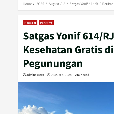
Home
2025
August
6
Satgas Yonif 614/RJP Berikan
Nasional
Peristiwa
Satgas Yonif 614/R
Kesehatan Gratis d
Pegunungan
adminaksara
August 6, 2025
2 min read