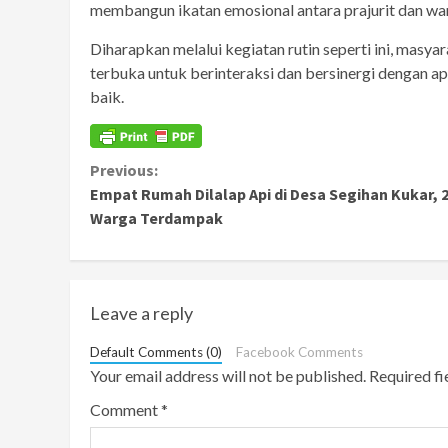
membangun ikatan emosional antara prajurit dan warg
Diharapkan melalui kegiatan rutin seperti ini, masy
terbuka untuk berinteraksi dan bersinergi dengan 
baik.
Continue
Previous:
Empat Rumah Dilalap Api di Desa Segihan Kukar, 
Reading
Warga Terdampak
Leave a reply
Default Comments (0)
Facebook Comments
Your email address will not be published.
Required f
Comment
*