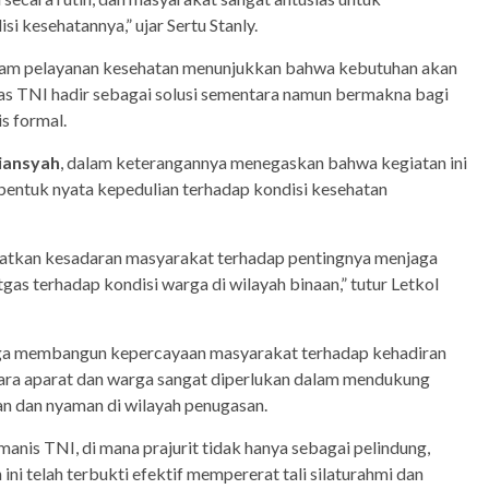
kesehatannya,” ujar Sertu Stanly.
lam pelayanan kesehatan menunjukkan bahwa kebutuhan akan
gas TNI hadir sebagai solusi sementara namun bermakna bagi
s formal.
hiansyah
, dalam keterangannya menegaskan bahwa kegiatan ini
 bentuk nyata kepedulian terhadap kondisi kesehatan
katkan kesadaran masyarakat terhadap pentingnya menjaga
gas terhadap kondisi warga di wilayah binaan,” tutur Letkol
 juga membangun kepercayaan masyarakat terhadap kehadiran
ara aparat dan warga sangat diperlukan dalam mendukung
an dan nyaman di wilayah penugasan.
nis TNI, di mana prajurit tidak hanya sebagai pelindung,
ni telah terbukti efektif mempererat tali silaturahmi dan