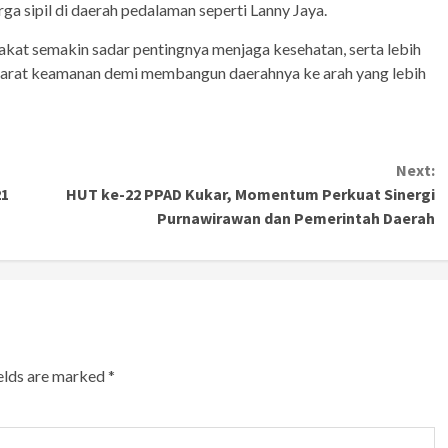
a sipil di daerah pedalaman seperti Lanny Jaya.
arakat semakin sadar pentingnya menjaga kesehatan, serta lebih
aparat keamanan demi membangun daerahnya ke arah yang lebih
Next:
21
HUT ke-22 PPAD Kukar, Momentum Perkuat Sinergi
Purnawirawan dan Pemerintah Daerah
ields are marked
*