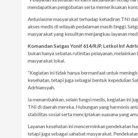
mendapatkan pengobatan serta memeriksakan kondisi 
Antusiasme masyarakat terhadap kehadiran TNI da
akses medis di wilayah pedalaman masih tinggi. Sat
masyarakat yang kesulitan menjangkau layanan medi
Komandan Satgas Yonif 614/RJP, Letkol Inf Adr
bukan hanya sebatas rutinitas pelayanan, melainkan
masyarakat lokal.
“Kegiatan ini tidak hanya bermanfaat untuk mening
kesehatan, tetapi juga sebagai bentuk kepedulian Sat
Adrhiansyah.
Ia menambahkan, selain fungsi medis, kegiatan ini
TNI di daerah mereka. Hubungan yang harmonis ant
stabilitas sosial serta menciptakan suasana yang am
Layanan kesehatan ini mencerminkan pendekatan huma
tetapi juga sebagai sahabat masyarakat. Pendekatan i