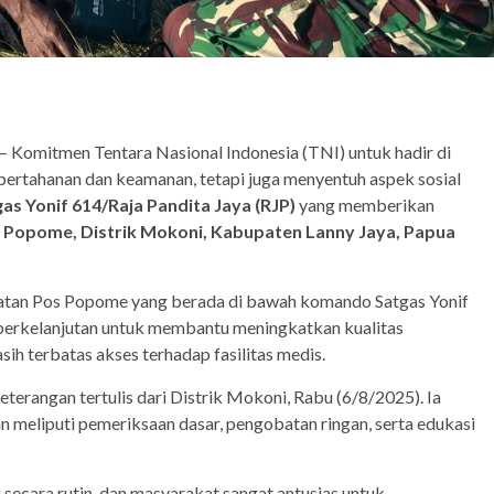
 Komitmen Tentara Nasional Indonesia (TNI) untuk hadir di
pertahanan dan keamanan, tetapi juga menyentuh aspek sosial
as Yonif 614/Raja Pandita Jaya (RJP)
yang memberikan
Popome, Distrik Mokoni, Kabupaten Lanny Jaya, Papua
ehatan Pos Popome yang berada di bawah komando Satgas Yonif
 berkelanjutan untuk membantu meningkatkan kualitas
ih terbatas akses terhadap fasilitas medis.
terangan tertulis dari Distrik Mokoni, Rabu (6/8/2025). Ia
 meliputi pemeriksaan dasar, pengobatan ringan, serta edukasi
 secara rutin, dan masyarakat sangat antusias untuk