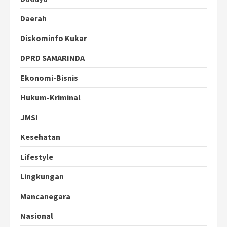
Daerah
Diskominfo Kukar
DPRD SAMARINDA
Ekonomi-Bisnis
Hukum-Kriminal
JMSI
Kesehatan
Lifestyle
Lingkungan
Mancanegara
Nasional