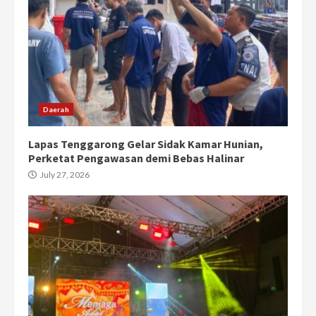
Daerah
Lapas Tenggarong Gelar Sidak Kamar Hunian,
Perketat Pengawasan demi Bebas Halinar
July 27, 2026