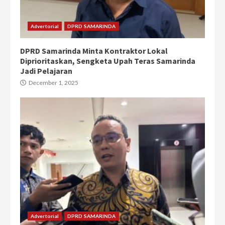
Advertorial
DPRD SAMARINDA
DPRD Samarinda Minta Kontraktor Lokal
Diprioritaskan, Sengketa Upah Teras Samarinda
Jadi Pelajaran
December 1, 2025
Advertorial
DPRD SAMARINDA