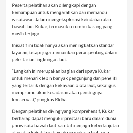
Peserta pelatihan akan dilengkapi dengan
kemampuan untuk mengarahkan dan memandu
wisatawan dalam mengeksplorasi keindahan alam
bawah laut Kukar, termasuk terumbu karang yang
masih terjaga.
Inisiatif ini tidak hanya akan meningkatkan standar
layanan, tetapi juga memainkan peran penting dalam
pelestarian lingkungan laut.
“Langkah ini merupakan bagian dari upaya Kukar
untuk menarik lebih banyak pengunjung dan peneliti
yang tertarik dengan kekayaan biota laut, sekaligus
mempromosikan kesadaran akan pentingnya
konservasi,” pungkas Ridha.
Dengan pelatihan diving yang komprehensif, Kukar
berharap dapat mengukir prestasi baru dalam dunia
pariwisata bawah laut, sambil menjaga keberlanjutan
alam dan keindahan bawah permukaan laut yang