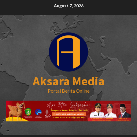
Skip
August 7, 2026
to
content
Aksara Media
Portal Berita Online