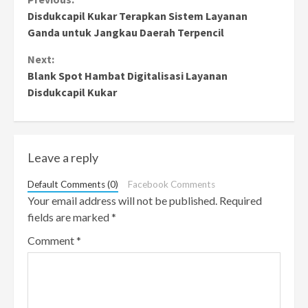
Continue
Disdukcapil Kukar Terapkan Sistem Layanan
Reading
Ganda untuk Jangkau Daerah Terpencil
Next:
Blank Spot Hambat Digitalisasi Layanan
Disdukcapil Kukar
Leave a reply
Default Comments (0)
Facebook Comments
Your email address will not be published.
Required
fields are marked
*
Comment
*