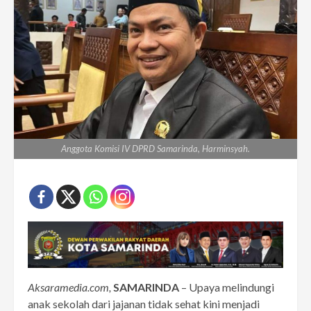
Anggota Komisi IV DPRD Samarinda, Harminsyah.
Aksaramedia.com,
SAMARINDA
– Upaya melindungi
anak sekolah dari jajanan tidak sehat kini menjadi