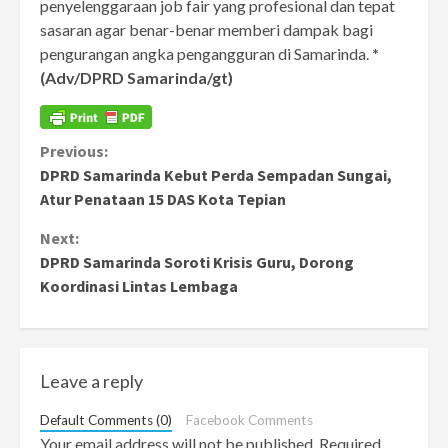
penyelenggaraan job fair yang profesional dan tepat
sasaran agar benar-benar memberi dampak bagi
pengurangan angka pengangguran di Samarinda.
*
(Adv/DPRD Samarinda/gt)
Continue
Previous:
DPRD Samarinda Kebut Perda Sempadan Sungai,
Reading
Atur Penataan 15 DAS Kota Tepian
Next:
DPRD Samarinda Soroti Krisis Guru, Dorong
Koordinasi Lintas Lembaga
Leave a reply
Default Comments (0)
Facebook Comments
Your email address will not be published.
Required