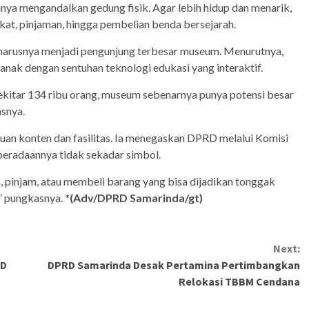
a mengandalkan gedung fisik. Agar lebih hidup dan menarik,
at, pinjaman, hingga pembelian benda bersejarah.
seharusnya menjadi pengunjung terbesar museum. Menurutnya,
nak dengan sentuhan teknologi edukasi yang interaktif.
ekitar 134 ribu orang, museum sebenarnya punya potensi besar
asnya.
uan konten dan fasilitas. Ia menegaskan DPRD melalui Komisi
eradaannya tidak sekadar simbol.
, pinjam, atau membeli barang yang bisa dijadikan tonggak
” pungkasnya.
*(Adv/DPRD Samarinda/gt)
Next:
RD
DPRD Samarinda Desak Pertamina Pertimbangkan
Relokasi TBBM Cendana