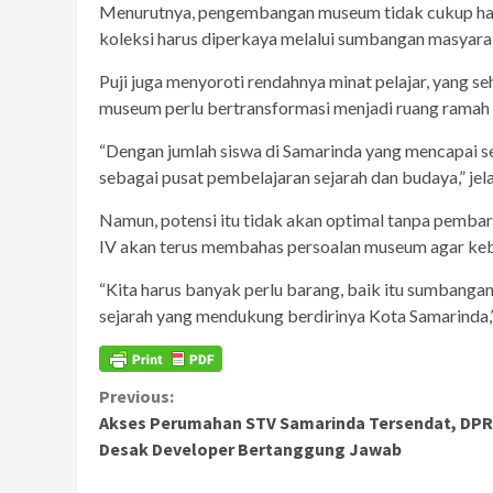
Menurutnya, pengembangan museum tidak cukup hany
koleksi harus diperkaya melalui sumbangan masyarak
Puji juga menyoroti rendahnya minat pelajar, yang 
museum perlu bertransformasi menjadi ruang ramah a
“Dengan jumlah siswa di Samarinda yang mencapai s
sebagai pusat pembelajaran sejarah dan budaya,” jel
Namun, potensi itu tidak akan optimal tanpa pembar
IV akan terus membahas persoalan museum agar keb
“Kita harus banyak perlu barang, baik itu sumbangan
sejarah yang mendukung berdirinya Kota Samarinda,
Continue
Previous:
Akses Perumahan STV Samarinda Tersendat, DP
Reading
Desak Developer Bertanggung Jawab