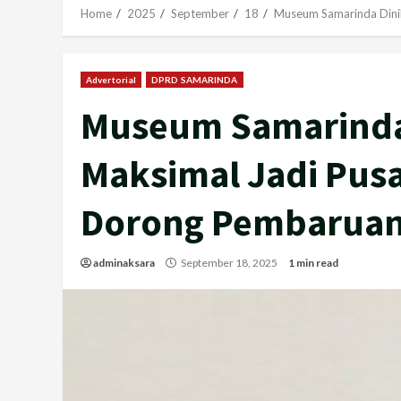
Home
2025
September
18
Museum Samarinda Dinil
Advertorial
DPRD SAMARINDA
Museum Samarinda 
Maksimal Jadi Pus
Dorong Pembaruan
adminaksara
September 18, 2025
1 min read